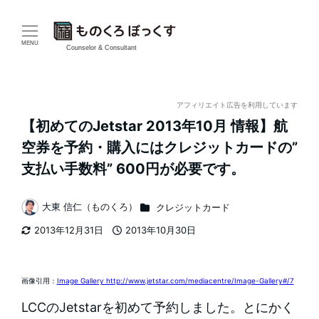
メ
イ
MENU
Counselor & Consultant
ン
コ
アフィリエイト広告を利用しています
【初めてのJetstar 2013年10月 情報】航
ン
空券を予約・購入にはクレジットカードの”
テ
支払い手数料” 600円が必要です。
ン
カテゴリー
大東 信仁（ものくろ）
クレジットカード
著
ツ
2013年12月31日
2013年10月30日
者
更新日
投稿日
へ
移
画像引用：
Image Gallery http://www.jetstar.com/mediacentre/Image-Gallery#/7
動
LCCのJetstarを初めて予約しました。とにかく