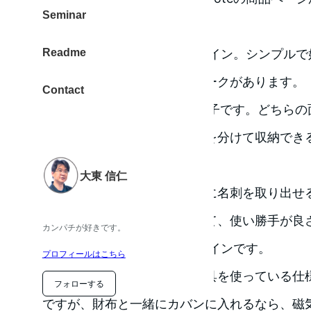
Seminar
Readme
一目でわかるEvernoteなデザイン。シンプ
イントの見慣れたアイコンマークがあります。
Contact
約20枚の名刺を収納できる様子です。どちらの
で、自分の名刺と頂いた名刺を分けて収納でき
ます。
大東 信仁
どちらのポケットにも、簡単に名刺を取り出せ
みがあるデザインとなっていて、使い勝手が良
カンパチが好きです。
Evernoteと一目でわかるデザインです。
プロフィールはこちら
ただ、マグネット方式の留め具を使っている仕
フォローする
ですが、財布と一緒にカバンに入れるなら、磁