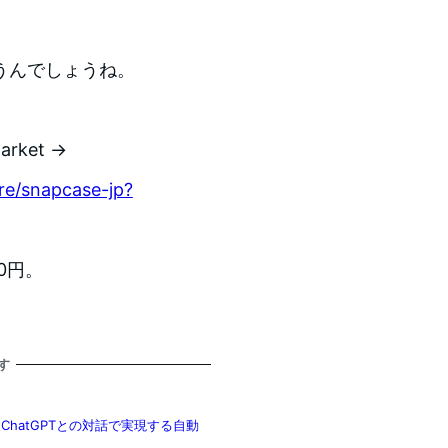
うんでしょうね。
rket →
re/snapcase-jp?
00円。
す
体験！ChatGPTとの対話で実現する自動