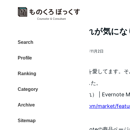
Counselor & Consultant
Evernoteの名刺入れが気に
Search
大東 信仁（ものくろ）
2014年11月2日
著
投稿日
Profile
者
緑色が大好きです。Evernoteを愛してます
Ranking
ェックなアイテムが登場しました。
Category
スナップケース（名刺入れ） | Evernote Ma
Archive
https://www.evernote.com/market/featu
sku=CC00101
Sitemap
名刺入れです。（画像はEvernoteの商品ペー