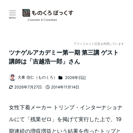
メ
イ
MENU
Counselor & Consultant
ン
コ
アフィリエイト広告を利用しています
ツナゲルアカデミー第一期 第三講 ゲスト
ン
講師は「吉越浩一郎」さん
テ
カテゴリー
大東 信仁（ものくろ）
2026年日記
ン
著
2026年7月27日
2014年11月14日
者
ツ
更新日
投稿日
へ
女性下着メーカー トリンプ・インターナショナ
移
ルにて「残業ゼロ」を掲げて実行した上で、19
動
期連続の増収増益という結果を作ったトップと