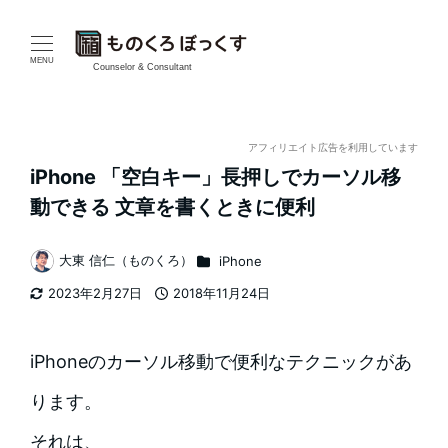
メ
イ
MENU
Counselor & Consultant
ン
コ
アフィリエイト広告を利用しています
iPhone 「空白キー」長押しでカーソル移
ン
動できる 文章を書くときに便利
テ
カテゴリー
大東 信仁（ものくろ）
iPhone
ン
著
2023年2月27日
2018年11月24日
者
ツ
更新日
投稿日
へ
iPhoneのカーソル移動で便利なテクニックがあ
移
ります。
動
それは、