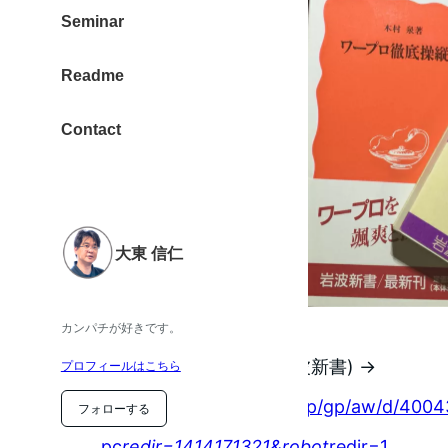
Seminar
Readme
Contact
大東 信仁
読んだ本はこんな感じ。
カンパチが好きです。
ワープロ徹底操縦法 (岩波新書) →
プロフィールはこちら
http://www.amazon.co.jp/gp/aw/d/400
フォローする
pc
redir=1414171321&robot
redir=1