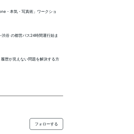
iPhone・本気・写真術」ワークショ
木-渋谷 の都営バス24時間運行始ま
ット履歴が見えない問題を解決する方
フォローする