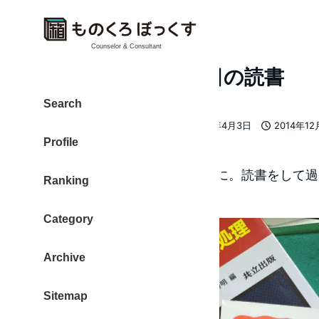
Counselor & Consultant
2014年12月2日 1日の読書
Search
大東 信仁（ものくろ）
2019年4月3日
2014年1
著
更新日
投稿日
Profile
者
連日の疲れもあり、休養の1日に。読書をして
Ranking
Category
Archive
Sitemap