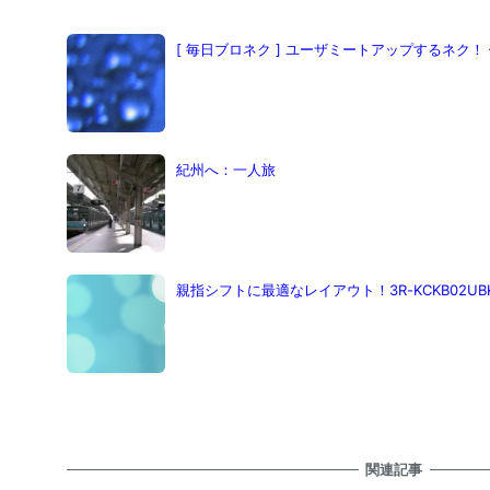
[ 毎日ブロネク ] ユーザミートアップするネク！ 体
紀州へ：一人旅
親指シフトに最適なレイアウト！3R-KCKB02U
関連記事