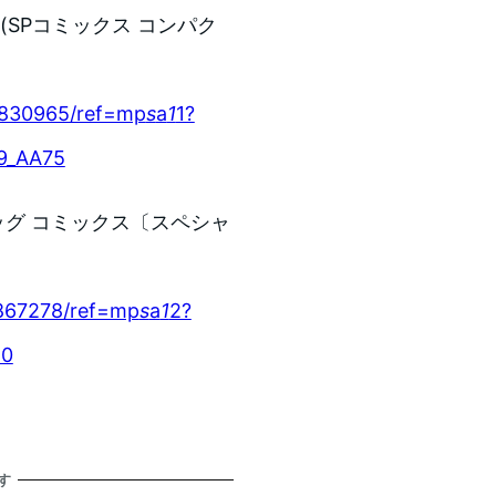
ト (SPコミックス コンパク
5830965/ref=mp
s
a
1
1?
9_AA75
ビッグ コミックス〔スペシャ
1867278/ref=mp
s
a
1
2?
40
す