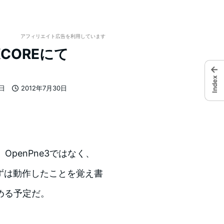
アフィリエイト広告を利用しています
XCOREにて
←
Index
7日
2012年7月30日
投稿日
。OpenPne3ではなく、
まずは動作したことを覚え書
める予定だ。