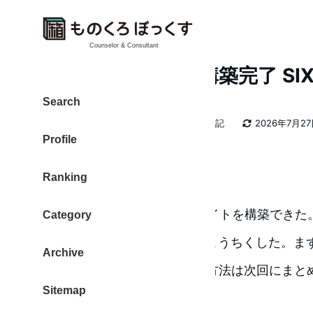
Counselor & Consultant
OpenPNE サイト構築完了 SI
Search
カテゴリー
大東 信仁（ものくろ）
2026年日記
2026年7月2
著
更新日
Profile
者
構築完了
Ranking
Sixcoreにて、OpenPNEのサイトを構築できた
Category
OpenPne2を使ってサイトをこうちくした。
Archive
きにとどめた。インストール方法は次回にまと
Sitemap
OpenPNE３