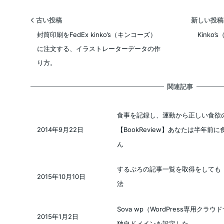
古い投稿
新しい投
封筒印刷をFedEx kinko’s（キンコーズ）
Kink
に注文する、イラストレーターデータの作
り方。
関連記事
食事を記録し、運動から正しい食欲
【BookReview】あなたは半年前
2014年9月22日
投稿日
ん
するぷろの記事一覧を取得をしても
2015年10月10日
投稿日
法
Sova wp（WordPress専用ク
2015年1月2日
投稿日
独自ドメインを設定した