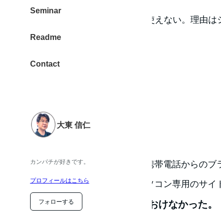
Seminar
Sixcoreでは、OpenPNE３は使えない。理由
Readme
ら。
OpenPNE2
Contact
導入バージョン
安定版 OpenPNE2.14.9
大東 信仁
出来なかったこと
カンパチが好きです。
携帯電話を使う機能すべて。携帯電話からのブ
プロフィールはこちら
き投稿。全て、出来ない。パソコン専用のサイ
フォローする
結局どう？ルートに上手くおけなかった。