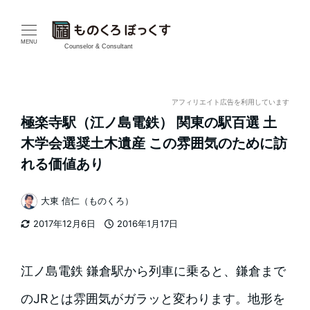
メ
イ
MENU
Counselor & Consultant
ン
コ
アフィリエイト広告を利用しています
極楽寺駅（江ノ島電鉄） 関東の駅百選 土
ン
木学会選奨土木遺産 この雰囲気のために訪
テ
れる価値あり
ン
大東 信仁（ものくろ）
著
ツ
2017年12月6日
2016年1月17日
者
更新日
投稿日
へ
移
江ノ島電鉄 鎌倉駅から列車に乗ると、鎌倉まで
動
のJRとは雰囲気がガラッと変わります。地形を