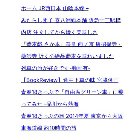
ホーム JR西日本 山陰本線 –
みたらし団子 喜八洲総本舗 阪急十三駅構
内店 注文してから焼く美味しさ
『蕎麦戯 さか本』奈良 西ノ京 唐招提寺・
薬師寺 近くの絶品蕎麦を味わいました
列車の旅が好きです-動画有-
【BookReview】途中下車の味 宮脇俊三
青春18きっぷで『自由席グリーン車』に乗
ってみた -品川から熱海
青春18きっぷの旅 2014年夏 東京から大阪
東海道線 約10時間の旅