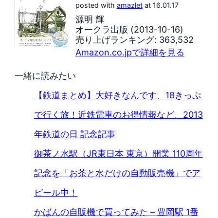
posted with
amazlet
at 16.01.17
源明 輝
オークラ出版 (2013-10-16)
売り上げランキング: 363,532
Amazon.co.jpで詳細を見る
一緒に読みたい
【鉄道まとめ】大好きなんです、18きっぷ
で行く旅！近鉄電車のお得情報など、2013
年鉄道の日 記念記事
御茶ノ水駅（JR東日本 東京）開業 110周年
記念を「お茶と水だけの自動販売機」でア
ピール中！
かばんの自販機で買ってみた – 豊岡駅 1番