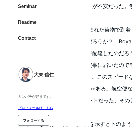
住所の書き方が良かったのか？が不安だった。
Seminar
し、ほっとした。
Readme
箱では無く、ビニール袋に包まれた荷物で到着
Contact
いたから、郵便配達だったのだろうか？。Royal
るから、やはり最後は郵便局が配達したのだろうと思
イギリスの郵便局になる。）無事に届いたので
大東 信仁
9日目に届いたのは速いと思う。このスピード
ル袋に”BY AIR MAIL”のシールがある。航
カンパチが好きです。
だと感じた。（送料は8.95ポンドだった、その
プロフィールはこちら
ど。）
フォローする
住所の書き方はOKだった。例を示すと下のよ