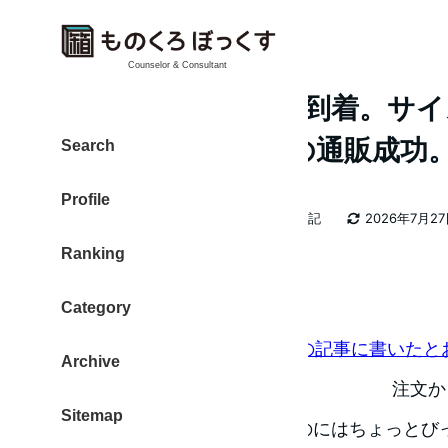
Counselor & Consultant
TopGear T-shirts 到着
大満足。海外からの通販成功
Search
Profile
カテゴリー
大東 信仁（ものくろ）
2026年日記
2026年7月2
著
更新日
Ranking
者
TopGear Tシャツ 到着
Category
TopGearのT-シャツ。
こちらの記事に書いたと
Archive
注文か
Sitemap
受けに普通郵便で届いていたのにはちょっとび