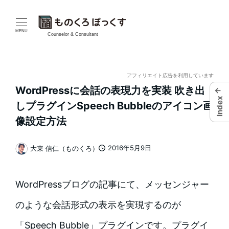
メ
イ
MENU
Counselor & Consultant
ン
コ
アフィリエイト広告を利用しています
WordPressに会話の表現力を実装 吹き出
←
ン
Index
しプラグインSpeech Bubbleのアイコン画
テ
像設定方法
ン
2016年5月9日
大東 信仁（ものくろ）
投稿日
著
ツ
者
へ
WordPressブログの記事にて、メッセンジャー
移
のような会話形式の表示を実現するのが
動
「Speech Bubble」プラグインです。プラグイ