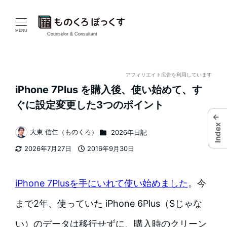
メ
イ
MENU
Counselor & Consultant
ン
コ
アフィリエイト広告を利用しています
iPhone 7Plus を購入後、使い始めて、す
ン
ぐに設定変更した3つのポイント
テ
←
Index
カテゴリー
大東 信仁（ものくろ）
2026年日記
ン
著
2026年7月27日
2016年9月30日
者
ツ
更新日
投稿日
へ
iPhone 7Plusを手にいれて使い始めました
。今
移
まで2年、使っていた iPhone 6Plus（Sじゃな
動
い）のデータは移行せずに、購入時のクリーン