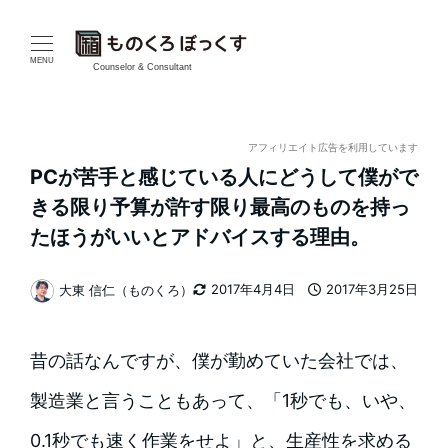
メ
イ
MENU
Counselor & Consultant
ン
コ
アフィリエイト広告を利用しています
PCが苦手と感じている人にどうして僕がで
ン
きる限り予算が許す限り最高のものを持っ
テ
たほうがいいとアドバイスする理由。
ン
2017年4月4日
2017年3月25日
大東 信仁（ものくろ）
更新日
投稿日
著
ツ
者
へ
昔の話なんですが、僕が勤めていた会社では、
移
製造業と言うこともあって、「1秒でも、いや、
動
0.1秒でも速く作業をせよ」と、生産性を求める