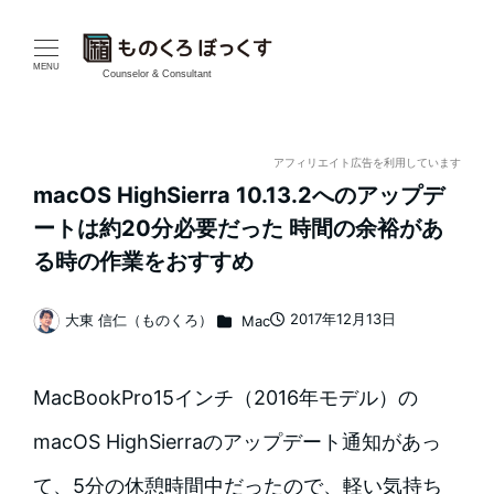
メ
イ
MENU
Counselor & Consultant
ン
コ
アフィリエイト広告を利用しています
macOS HighSierra 10.13.2へのアップデ
ン
ートは約20分必要だった 時間の余裕があ
テ
る時の作業をおすすめ
ン
カテゴリー
2017年12月13日
大東 信仁（ものくろ）
Mac
投稿日
著
ツ
者
へ
MacBookPro15インチ（2016年モデル）の
移
macOS HighSierraのアップデート通知があっ
動
て、5分の休憩時間中だったので、軽い気持ち