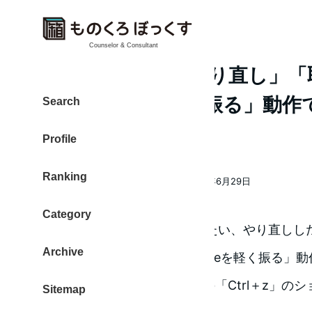
Counselor & Consultant
iPhoneで「あっやり直し」
いというときは「振る」動作
Search
きます
Profile
Ranking
大東 信仁（ものくろ）
2017年6月29日
著
投稿日
者
Category
あっ！今の操作を取り消ししたい、やり直ししたい
Archive
ときに、便利な操作が「iPhoneを軽く振る」
Macの「Command＋z」PCの「Ctrl＋z」
Sitemap