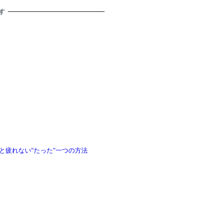
す
と疲れない”たった”一つの方法