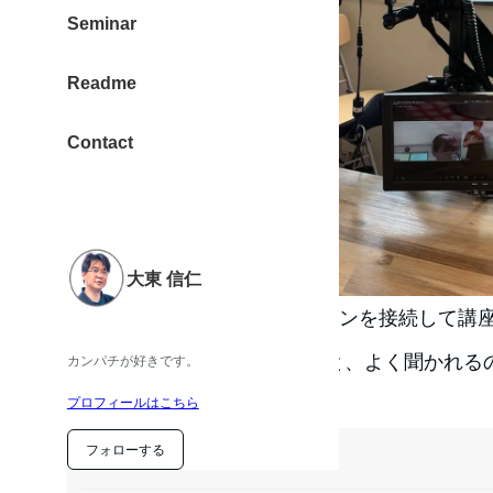
Seminar
Readme
Contact
大東 信仁
リアル現場とZoomでオンラインを接続して講
機材を用意したら良いのか？と、よく聞かれるの
カンパチが好きです。
況をまとめておく。
プロフィールはこちら
フォローする
目次