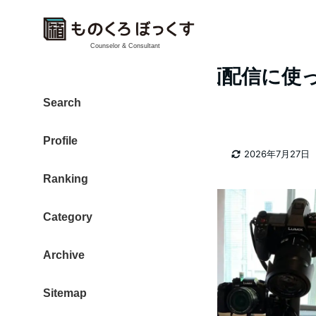
Counselor & Consultant
発酵料理教室の動画配信に使
ト
Search
Profile
カテゴリー
大東 信仁（ものくろ）
動画配信
2026年7月27日
著
更新日
Ranking
者
Category
Archive
Sitemap