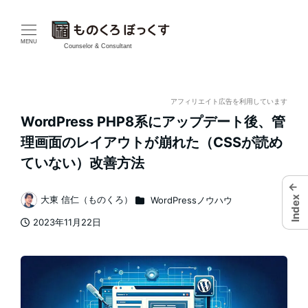
メ
イ
MENU
Counselor & Consultant
ン
コ
アフィリエイト広告を利用しています
WordPress PHP8系にアップデート後、管
ン
理画面のレイアウトが崩れた（CSSが読め
テ
ていない）改善方法
ン
←
カテゴリー
Index
大東 信仁（ものくろ）
WordPressノウハウ
著
ツ
2023年11月22日
者
投稿日
へ
移
動