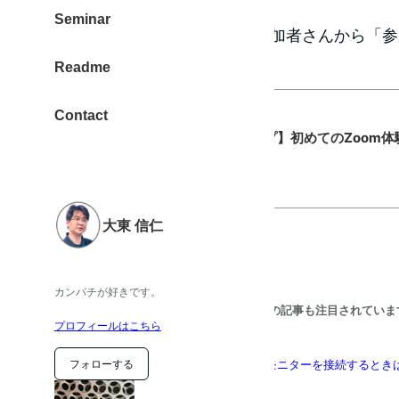
Seminar
講座終了後、1時間後には、参加者さんから「
Readme
ップいただきました。
Contact
【ものくろキャンプ】初めてのZoom体験、
セリのメグミ
大東 信仁
ありがとうございます。
カンパチが好きです。
こちらの記事も注目されていま
プロフィールはこちら
MacPro 2019 ディアルモニターを接続する
フォローする