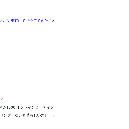
ンス 東京にて『今年できたこと こ
稿
VC-1000 オンラインミーティン
リングしない素晴らしいスピーカ