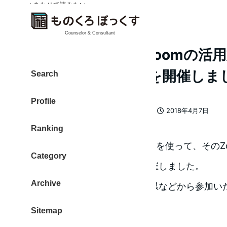
✓ あわせて読みたい
Counselor & Consultant
Zoomを使って、Zoomの活
るオンライン講座を開催しま
Search
Profile
カテゴリー
大東 信仁（ものくろ）
zoom
2018年4月7日
著
投稿日
Ranking
者
オンライン会議システムZoomを使って、そのZ
Category
決する講座をオンラインで開催しました。
Archive
石川県や静岡県、四国・徳島県などから参加い
催でした。
Sitemap