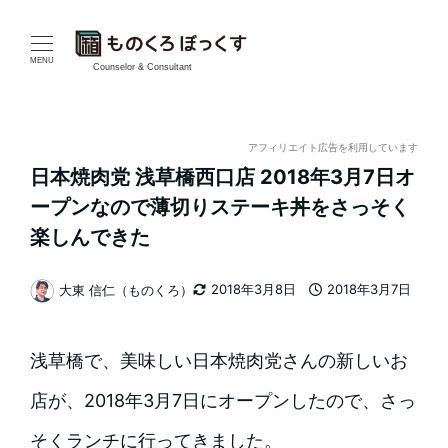
メ
イ
MENU
Counselor & Consultant
ン
コ
アフィリエイト広告を利用しています
日本焼肉党 浅草橋西口店 2018年3月7日オ
ン
ープンなので薄切りステーキ丼をさっそく
テ
楽しんできた
ン
2018年3月8日
2018年3月7日
大東 信仁（ものくろ）
更新日
投稿日
著
ツ
者
へ
浅草橋で、美味しい日本焼肉党さんの新しいお
移
店が、2018年3月7日にオープンしたので、さっ
動
そくランチに行ってきました。