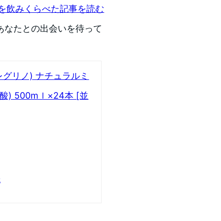
を飲みくらべた記事を読む
あなたとの出会いを待って
サンペレグリノ) ナチュラルミ
 500mｌ×24本 [並
k