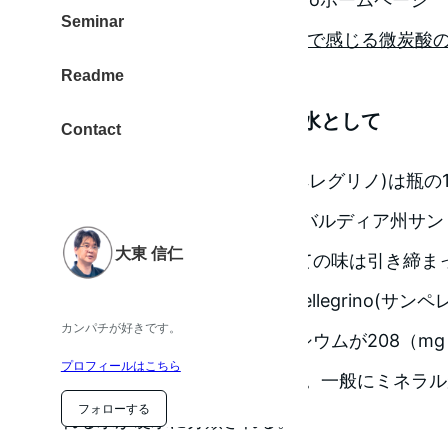
Seminar
（2012/08/22 感想に
のど越しで感じる微炭酸
Readme
ミネラルウォーター・炭酸水として
Contact
この時のSanpellegrino(サンペレグリノ)は
採取地はイタリア 北部 ロンバルディア州サン
大東 信仁
メ。ミネラルウォーターとしての味は引き締ま
水はほとんど軟水だが、Sanpellegrino(サ
カンパチが好きです。
含有量は以下のとおり、カルシウムが208（mg /
プロフィールはこちら
(mg /L)と豊富に含まれている。一般にミネラルが
フォローする
れる水が硬水に分類される。