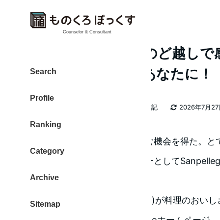
Counselor & Consultant
サンペレグリノ、のど越しで
日の料理を楽しむあなたに！
Search
Profile
カテゴリー
大東 信仁（ものくろ）
2026年日記
2026年7月2
著
更新日
Ranking
者
イタリア料理のお店
をたのしむ機会を得た。と
Category
のだった。テーブルウォーターとしてSanpelleg
Archive
会い、楽しませてもらった。
Sanpellegrino(サンペレグリノ)が料理の
Sitemap
き立たせていた。Sanpellegrinoホームページ