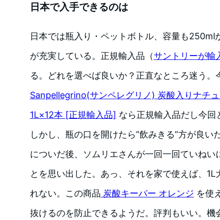
日本で入手できるのは
日本では瓶入り・ペットボトル、容量も250ml
が充実している。正規輸入品（
サントリーが輸
る。どれを選べば良いか？正直なところ迷う。
Sanpellegrino(サンペレグリノ) 炭酸入り
1L×12本 [正規輸入品]
なら正規輸入品だし今回
しかし、瓶の口を開けたら”飲みきる”方が良い
についだ後、ソムリエさんが一回一回ていねい
とを思い出した。あっ、それを家で使えば、1L
れない。この商品
炭酸キーパー オレンジ
を使
抜けるのを防止できるようだ。評判もいい。機