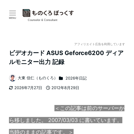
メ
イ
MENU
Counselor & Consultant
ン
コ
アフィリエイト広告を利用しています
ビデオカード ASUS Geforce6200 ディア
ン
ルモニター出力 記録
テ
カテゴリー
大東 信仁（ものくろ）
2026年日記
ン
著
2026年7月27日
2012年8月29日
者
ツ
更新日
投稿日
へ
＜この記事は前のサーバーか
移
ら移しました。 2007/03/03 に書いています。
動
当時のままの記事です。＞