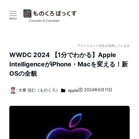
メ
イ
MENU
Counselor & Consultant
ン
コ
アフィリエイト広告を利用しています
WWDC 2024 【1分でわかる】Apple
ン
IntelligenceがiPhone・Macを変える！新
テ
OSの全貌
ン
カテゴリー
2024年6月11日
大東 信仁（ものくろ）
apple
投稿日
著
ツ
者
へ
移
動