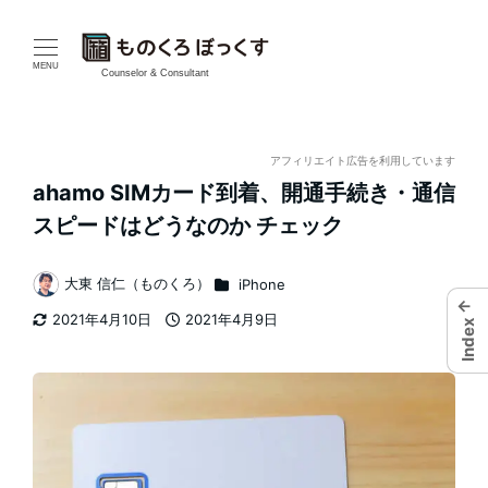
メ
イ
MENU
Counselor & Consultant
ン
コ
アフィリエイト広告を利用しています
ahamo SIMカード到着、開通手続き・通信
ン
スピードはどうなのか チェック
テ
カテゴリー
大東 信仁（ものくろ）
iPhone
ン
著
←
2021年4月10日
2021年4月9日
Index
者
ツ
更新日
投稿日
へ
移
動