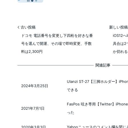
古い投稿
新しい投
ドコモ 電話番号を変更し下四桁を好きな番
iOS12
号を選んで開運、その場で即時変更、手数
具合は2
料は2,300円
か切れる
関連記事
Ulanzi ST-27【三脚ホルダー】iPh
2024年3月25日
投稿日
できる
FasPos 呟き専用【Twitter】i
2021年7月1日
投稿日
った
Yahooニュースのコメント欄を閉じる方
2020年3月3日