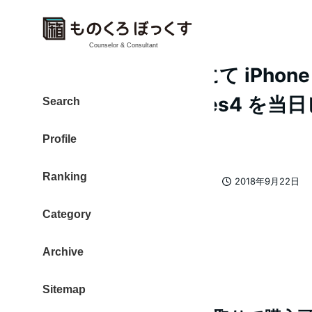
Counselor & Consultant
Appleストア銀座にて iPhone 
Apple Watch series4
Search
購入できた
Profile
Ranking
カテゴリー
大東 信仁（ものくろ）
iPhone
2018年9月22日
著
投稿日
者
Category
Archive
Sitemap