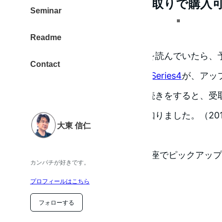
予約なしでも当日受け取りで購入
Seminar
Readme
酔いどれオヤジさんのブログを読んでいたら、
Contact
XSシリーズ
と、
Apple Watch Series4
が、アッ
ても、オンラインから購入手続きをすると、受
プが可能になっていることを知りました。（201
大東 信仁
これは、行っておくしかない！
ということで、Apple Store銀座でピックア
カンパチが好きです。
申し込みました。
プロフィールはこちら
フォローする