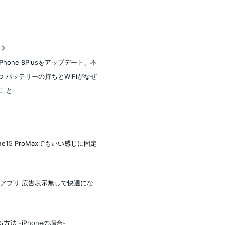
稿
へiPhone 8Plusをアップデート、不
つ バッテリーの持ちとWiFiがなぜ
こと
one15 ProMaxでもいい感じに固定
Phoneアプリ 広告表示無しで快適にな
法 -iPhoneの場合-