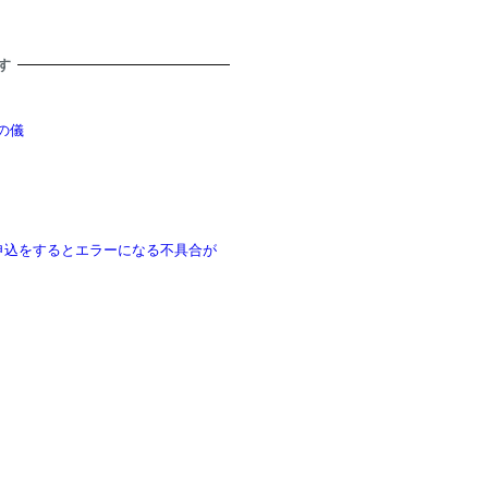
す
の儀
で参加申込をするとエラーになる不具合が
？