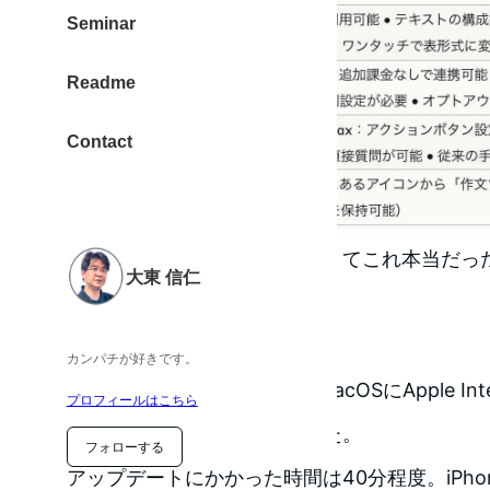
Seminar
Readme
Contact
エイプリルフールネタじゃなくてこれ本当だっ
大東 信仁
おはようございます。
2025年4月1日
カンパチが好きです。
Appleが突然iOS、iPadOS、macOSにApple In
プロフィールはこちら
ップデートをリリースしました。
フォローする
アップデートにかかった時間は40分程度。iPhone 15