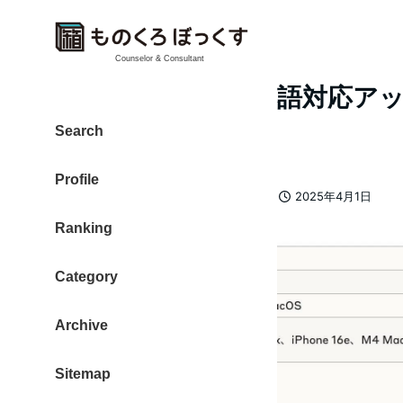
Counselor & Consultant
Intelligenceの日本語対
てきた
Search
Profile
カテゴリー
大東 信仁（ものくろ）
apple
2025年4月1日
著
投稿日
Ranking
者
Category
Archive
Sitemap