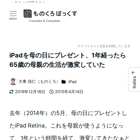
✓ あわせて読みたい
メ
イ
MENU
Counselor & Consultant
ン
コ
アフィリエイト広告を利用しています
iPadを母の日にプレゼント、1年経ったら
ン
65歳の母親の生活が激変していた
テ
←
Index
カテゴリー
大東 信仁（ものくろ）
iPad
ン
著
2019年12月18日
2015年4月14日
者
ツ
更新日
投稿日
へ
去年（2014年）の5月、母の日にプレゼントし
移
たiPad Retina。これを母親が使うようになっ
動
て、1年という時間を経て、激変してきたなぁと