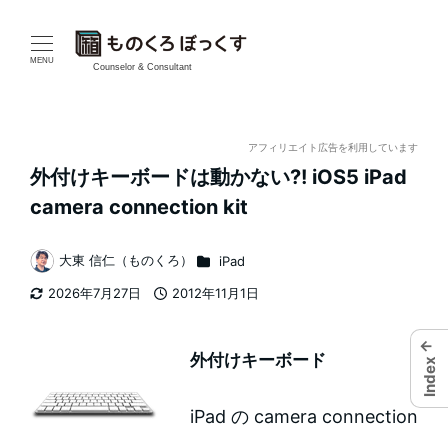
メ
イ
MENU
Counselor & Consultant
ン
コ
アフィリエイト広告を利用しています
外付けキーボードは動かない?! iOS5 iPad
ン
camera connection kit
テ
カテゴリー
大東 信仁（ものくろ）
iPad
ン
著
2026年7月27日
2012年11月1日
者
ツ
更新日
投稿日
←
へ
外付けキーボード
Index
移
iPad の camera connection
動