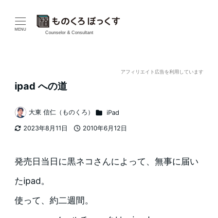
メ
イ
MENU
Counselor & Consultant
ン
コ
アフィリエイト広告を利用しています
ipad への道
ン
テ
カテゴリー
大東 信仁（ものくろ）
iPad
著
2023年8月11日
2010年6月12日
ン
者
更新日
投稿日
ツ
発売日当日に黒ネコさんによって、無事に届い
へ
たipad。
移
使って、約二週間。
動