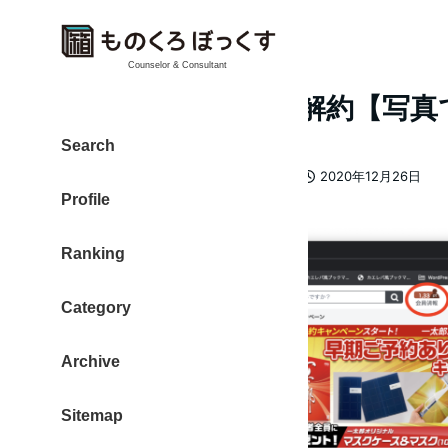
Counselor & Consultant
ATOK Passportを解約【
Search
カテゴリー
大東 信仁（ものくろ）
Mac
2020年12月26日
著
投稿日
Profile
者
Ranking
Category
Archive
Sitemap