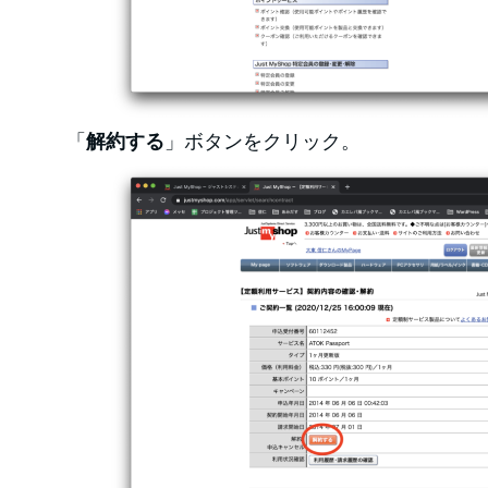
「
解約する
」ボタンをクリック。