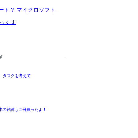
ード？ マイクロソフト
ろぼっくす
す
がって、タスクを考えて
いた。でも本の雑誌も２冊買ったよ！