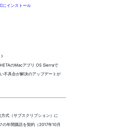
wsPCにインストール
稿
THETAのMacアプリ OS Sierraで
い不具合が解決のアップデートが
購読方式（サブスクリプション）に
の年間購読を契約（2017年10月