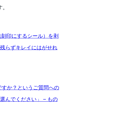
す。
ボードを無刻印にするシール）を剥
は残らずキレイにはがせれ
ですか？というご質問への
選んでください」 – もの