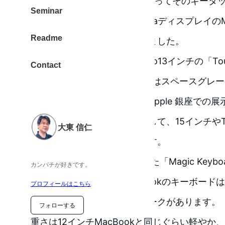
実際にApple銀座に行って、触ってそのキータ
Seminar
結論としては、12インチRetinaディスプレイの
Readme
は違うキータッチとなっていました。
体験できたのは、MacBookPro13インチの「To
Contact
ーボードはJIS日本語配列、色はスペースグレ
スタッフさんに確認すると「Apple 銀座での
ってないんです」とのことでして、15インチやTo
大東 信仁
は、まだ届いていない様子です。
去年（2015年秋）に発売された「Magic Key
カンパチが好きです。
感じました。12インチMacBookのキーボー
プロフィールはこちら
ーでしたが、わずかにストロークがあります。
フォローする
重さは12インチMacBookと同じぐらい軽やか