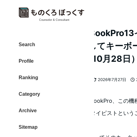
Counselor & Consultant
新しくなったMacBookPro13
銀座で実際に手にしてキーボ
Search
きました（2016年10月28日
Profile
Ranking
カテゴリー
大東 信仁（ものくろ）
Mac
2026年7月27日
著
更新日
投
者
Category
Appleが発表した新しい MacBookPro、こ
Archive
ータッチなのか？親指シフトタイピストという
た。
Sitemap