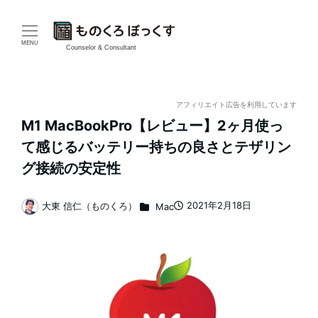
メ
イ
MENU
Counselor & Consultant
ン
コ
アフィリエイト広告を利用しています
M1 MacBookPro【レビュー】2ヶ月使っ
ン
て感じるバッテリー持ちの良さとテザリン
テ
グ接続の安定性
ン
カテゴリー
2021年2月18日
大東 信仁（ものくろ）
Mac
投稿日
著
ツ
者
へ
移
動