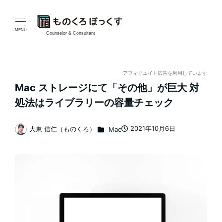
メ
イ
MENU
Counselor & Consultant
ン
コ
アフィリエイト広告を利用しています
Mac ストレージにて「その他」が巨大 対
ン
処法はライブラリーの容量チェック
テ
カテゴリー
2021年10月6日
大東 信仁（ものくろ）
Mac
ン
投稿日
著
者
ツ
へ
移
動