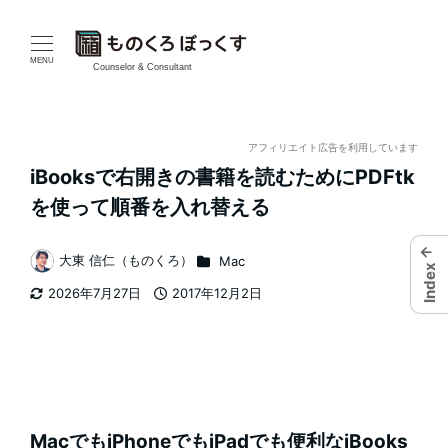
メ
イ
MENU
Counselor & Consultant
ン
コ
アフィリエイト広告を利用しています
iBooksで右開きの書籍を読むためにPDFtk
ン
を使って順番を入れ替える
テ
←
カテゴリー
大東 信仁（ものくろ）
Mac
ン
Index
著
2026年7月27日
2017年12月2日
者
ツ
更新日
投稿日
へ
移
動
MacでもiPhoneでもiPadでも便利なiBooks