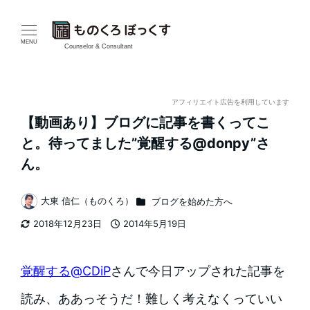
メ
イ
MENU
Counselor & Consultant
ン
コ
アフィリエイト広告を利用しています
【動画あり】ブログに記事を書くってこ
ン
と。待ってました”覚醒する@donpy”さ
テ
ん。
ン
カテゴリー
大東 信仁（ものくろ）
ブログを始めた方へ
著
ツ
2018年12月23日
2014年5月19日
者
更新日
投稿日
へ
移
‎覚醒する@CDiP
さんで今日アップされた記事を
動
読み、ああっそうだ！難しく考えなくっていい