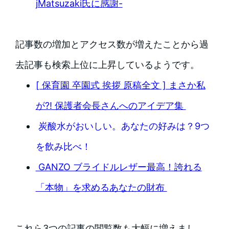
jMatsuzaki氏に感謝-
記事数の増加とアクセス数が増えたことから過
去記事も検索上位に上昇しているようです。
[ 保育園 卒園式 挨拶 原稿全文 ] まさか私
が?! 保護者会長さんへのアイデア集
炭酸水がおいしい。あなたの好みは？9つ
を飲み比べ！
GANZO ブライドルレザー最高！誇れる
「本物」を求めるあなたの財布
これら3つの記事の閲覧数も大幅に増えまし