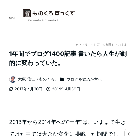
メ
イ
MENU
Counselor & Consultant
ン
コ
アフィリエイト広告を利用しています
1年間でブログ1400記事 書いたら人生が劇
ン
的に変わっていた。
テ
カテゴリー
大東 信仁（ものくろ）
ブログを始めた方へ
ン
著
2017年4月30日
2014年4月30日
者
ツ
更新日
投稿日
へ
移
2013年から2014年への”一年”は、いままで生き
動
←
てきた中では大きな変化に挑戦した期間でし