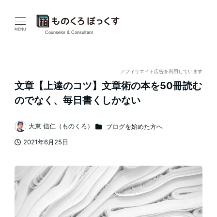
メ
イ
MENU
Counselor & Consultant
ン
コ
アフィリエイト広告を利用しています
文章【上達のコツ】文章術の本を50冊読む
ン
のでなく、毎日書くしかない
テ
カテゴリー
大東 信仁（ものくろ）
ブログを始めた方へ
ン
著
2021年6月25日
者
ツ
投稿日
へ
移
動