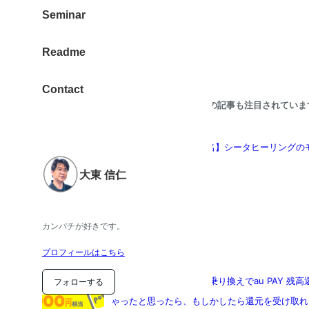
Seminar
Readme
Contact
こちらの記事も注目されていま
大東信仁【9月・限定５名】シータヒーリングの
大東 信仁
カンパチが好きです。
プロフィールはこちら
【povo2.0】「他社から乗り換えでau PAY
フォローする
ゃったと思ったら、もしかしたら還元を受け取れ