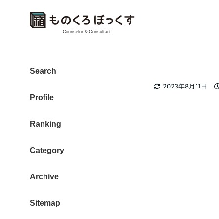
Counselor & Consultant
店番
Search
カテゴリー
大東 信仁（ものくろ）
カメラ
2023年8月11日
著
更新日
Profile
者
Ranking
Category
Archive
Sitemap