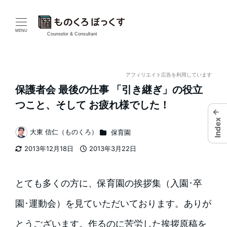
メ
イ
MENU
Counselor & Consultant
ン
コ
アフィリエイト広告を利用しています
保護者会 最後の仕事 「引き継ぎ」の役立
ン
つこと、そして お疲れ様でした！
←
テ
Index
カテゴリー
大東 信仁（ものくろ）
保育園
ン
著
2013年12月18日
2013年3月22日
者
ツ
更新日
投稿日
へ
とても多くの方に、保育園の挨拶集（入園･卒
移
園･運動会）を見ていただいております。ありが
動
とうございます。作るのに苦労した挨拶原稿を