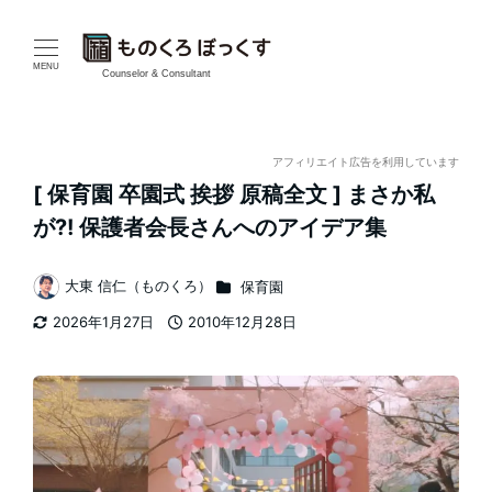
メ
イ
MENU
Counselor & Consultant
ン
コ
アフィリエイト広告を利用しています
[ 保育園 卒園式 挨拶 原稿全文 ] まさか私
ン
が?! 保護者会長さんへのアイデア集
テ
カテゴリー
大東 信仁（ものくろ）
保育園
ン
著
2026年1月27日
2010年12月28日
者
ツ
更新日
投稿日
へ
移
動