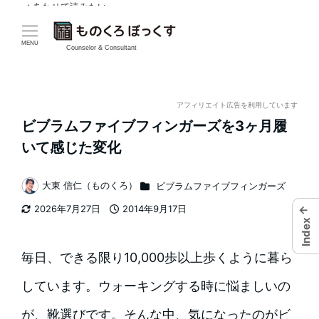
✓ あわせて読みたい
✓ あわせて読みたい
✓ あわせて読みたい
✓ あわせて読みたい
✓ あわせて読みたい
✓ あわせて読みたい
メ
イ
MENU
Counselor & Consultant
ン
コ
アフィリエイト広告を利用しています
ビブラムファイブフィンガーズを3ヶ月履
ン
いて感じた変化
テ
カテゴリー
大東 信仁（ものくろ）
ビブラムファイブフィンガーズ
ン
著
2026年7月27日
2014年9月17日
←
者
ツ
更新日
投稿日
Index
へ
毎日、できる限り10,000歩以上歩くように暮ら
移
しています。ウォーキングする時に悩ましいの
動
が、靴選びです。そんな中、気になったのがビ