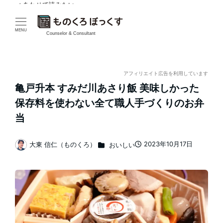
✓ あわせて読みたい
✓ あわせて読みたい
メ
イ
MENU
Counselor & Consultant
ン
コ
アフィリエイト広告を利用しています
亀戸升本 すみだ川あさり飯 美味しかった
ン
保存料を使わない全て職人手づくりのお弁
テ
当
ン
カテゴリー
2023年10月17日
大東 信仁（ものくろ）
おいしい
投稿日
著
ツ
者
へ
移
動