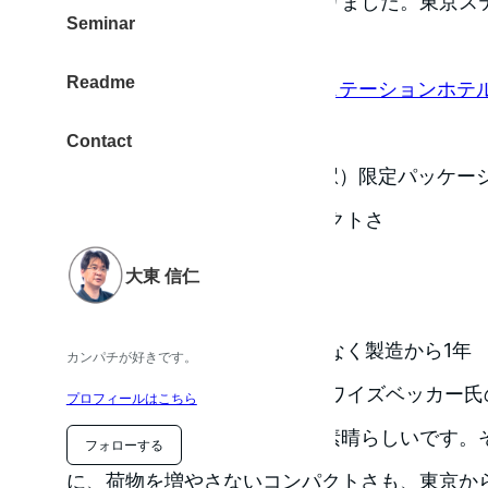
ても、ちょっと違う場所にありました。東京ス
Seminar
す。
Readme
TORAYA TOKYO｜東京ステーションホ
これ！いい！と感じたのが、、
Contact
TORAYA TOKYO（東京駅）限定パッケ
荷物を増やさないコンパクトさ
でも、素敵な一品
大東 信仁
持ち歩いても痛みにくい
賞味期限が本日中とかでなく製造から1年
カンパチが好きです。
パリ在住の画家 フィリップ・ワイズベッカー
プロフィールはこちら
駅舎のパッケージデザインが素晴らしいです。
フォローする
に、荷物を増やさないコンパクトさも、東京か