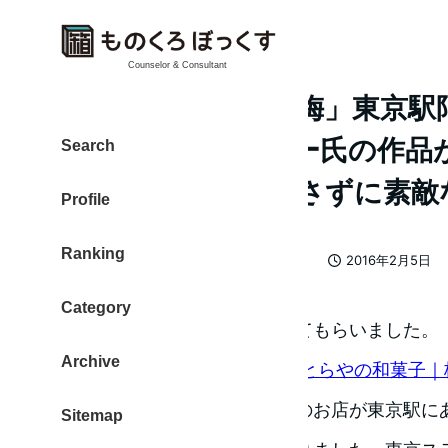
Counselor & Consultant
とらや 羊羹「夜の梅」東京駅
プ・ワイズベッカー氏の作品
Search
ケージ 荷物を増やさずに素敵
Profile
Ranking
カテゴリー
大東 信仁（ものくろ）
おみやげ
2016年2月5日
著
投稿日
者
Category
東京駅の素敵なお土産を教えてもらいました。
Archive
小形羊羹 夜の梅 | 羊羹 | とらやの和菓子
羊羹で有名な「とらや」さんのお店が東京駅に
Sitemap