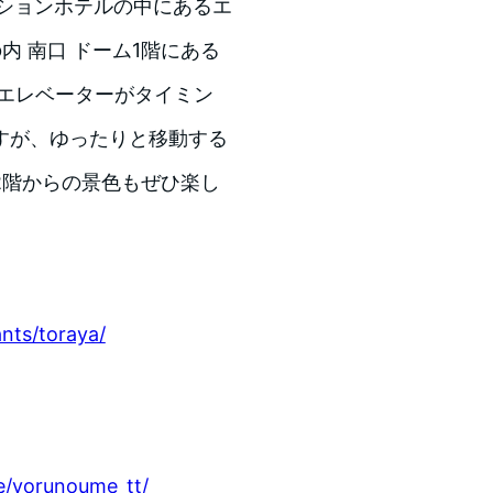
ションホテルの中にあるエ
 南口 ドーム1階にある
のエレベーターがタイミン
すが、ゆったりと移動する
2階からの景色もぜひ楽し
ants/toraya/
te/yorunoume_tt/