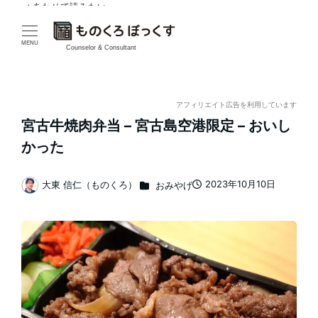
✓ あわせて読みたい
✓ あわせて読みたい
メ
イ
MENU
Counselor & Consultant
ン
コ
アフィリエイト広告を利用しています
宮古牛焼肉弁当 – 宮古島空港限定 – おいし
ン
かった
テ
カテゴリー
2023年10月10日
大東 信仁（ものくろ）
おみやげ
ン
投稿日
著
者
ツ
へ
移
動