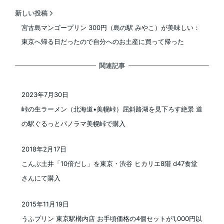
新しい投稿
宮古島マンゴープリン 300円（島の駅 みやこ）が美味しい：
東京へ帰る日だったので自分へのお土産に買って帰った
関連記事
2023年7月30日
投稿日
峠の生ラーメン（北海道•美幌峠）屈斜路湖を見下ろす絶景 道
の駅ぐるっとパノラマ美幌峠で購入
2018年2月17日
投稿日
こんぶ土井「10倍だし」を東京・渋谷 ヒカリエ8階 d47食堂
さんにて購入
2015年11月19日
投稿日
うふプリン 東京駅構内店 お手頃価格の4個セットが1,000円以