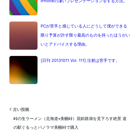
iPhoneの凄いプレゼンテーションをする方法。
PCが苦手と感じている人にどうして僕ができる
限り予算が許す限り最高のものを持ったほうがい
いとアドバイスする理由。
[日刊 20131011 Vol. 111] 注射は苦手です。
古い投稿
峠の生ラーメン（北海道•美幌峠）屈斜路湖を見下ろす絶景 道
の駅ぐるっとパノラマ美幌峠で購入