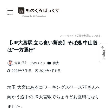
メ
イ
MENU
Counselor & Consultant
ン
コ
アフィリエイト広告を利用しています
【JR大宮駅 立ち食い蕎麦】そば処 中山道
ン
←
は”一方通行”
Index
テ
カテゴリー
大東 信仁（ものくろ）
蕎麦
ン
著
2023年7月1日
2014年4月11日
者
ツ
更新日
投稿日
へ
埼玉 大宮にあるコワーキングスペース7Fさんへ
移
向かう途中のJR大宮駅でちょうどお昼時になり
動
ました。