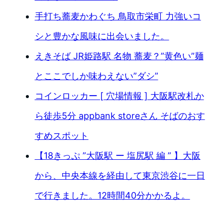
手打ち蕎麦かわぐち 鳥取市栄町 力強いコ
シと豊かな風味に出会いました。
えきそば JR姫路駅 名物 蕎麦？”黄色い”麺
とここでしか味わえない”ダシ”
コインロッカー [ 穴場情報 ] 大阪駅改札か
ら徒歩5分 appbank storeさん そばのおす
すめスポット
【18きっぷ ”大阪駅 ー 塩尻駅 編 ” 】大阪
から、中央本線を経由して東京渋谷に一日
で行きました。12時間40分かかるよ。