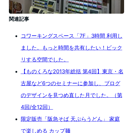
関連記事
コワーキングスペース「7F」3時間 利用し
ました。もっと時間を共有したい！ビック
リする空間でした。
【ものくろな2013年総括 第4回】東京・名
古屋など6つのセミナーに参加し、ブログ
のデザインを見つめ直した月でした。（第
4回/全12回）
限定販売「阪急そば 天ぷらうどん」 家庭
で楽しめる カップ麺