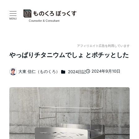
メ
イ
MENU
Counselor & Consultant
ン
コ
アフィリエイト広告を利用しています
やっぱりチタニウムでしょ とポチッとした
ン
テ
カテゴリー
2024年9月10日
大東 信仁（ものくろ）
2024日記
投稿日
著
ン
者
ツ
へ
移
動