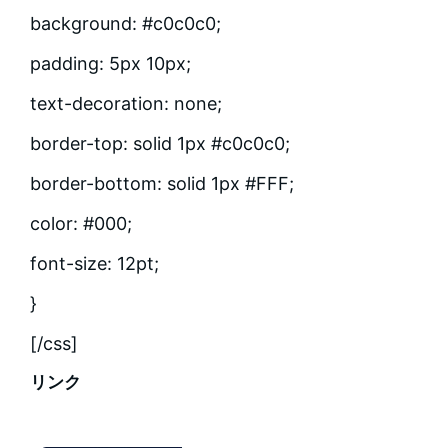
background: #c0c0c0;
padding: 5px 10px;
text-decoration: none;
border-top: solid 1px #c0c0c0;
border-bottom: solid 1px #FFF;
color: #000;
font-size: 12pt;
}
[/css]
リンク