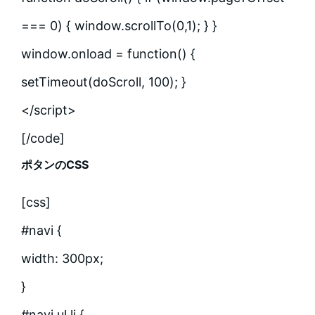
=== 0) { window.scrollTo(0,1); } }
window.onload = function() {
setTimeout(doScroll, 100); }
</script>
[/code]
ポタンのCSS
[css]
#navi {
width: 300px;
}
#navi ul,li {