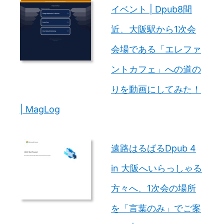
イベント | Dpub8間
近、大阪駅から1次会
会場である「エレファ
ントカフェ」への道の
りを動画にしてみた！
| MagLog
遠路はるばるDpub 4
in 大阪へいらっしゃる
方々へ、1次会の場所
を「言葉のみ」でご案