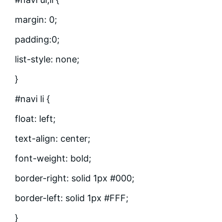
margin: 0;
padding:0;
list-style: none;
}
#navi li {
float: left;
text-align: center;
font-weight: bold;
border-right: solid 1px #000;
border-left: solid 1px #FFF;
}