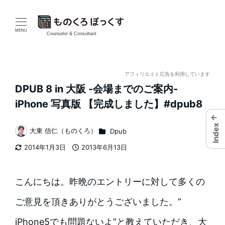
メ
イ
MENU
Counselor & Consultant
ン
コ
アフィリエイト広告を利用しています
DPUB 8 in 大阪 -会場までのご案内-
ン
iPhone 写真版 【完成しました】#dpub8
テ
←
Index
カテゴリー
大東 信仁（ものくろ）
Dpub
ン
著
2014年1月3日
2013年6月13日
者
ツ
更新日
投稿日
へ
こんにちは。昨晩のエントリーに対して多くの
移
ご意見を頂きありがとうございました。”
動
iPhone5でも問題ないよ”と教えていただき、大