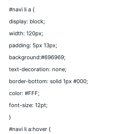
#navi li a {
display: block;
width: 120px;
padding: 5px 13px;
background:#696969;
text-decoration: none;
border-bottom: solid 1px #000;
color: #FFF;
font-size: 12pt;
}
#navi li a:hover {