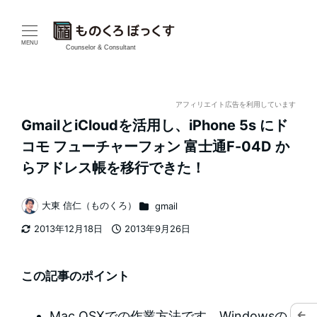
メ
イ
MENU
Counselor & Consultant
ン
コ
アフィリエイト広告を利用しています
GmailとiCloudを活用し、iPhone 5s にド
ン
コモ フューチャーフォン 富士通F-04D か
テ
らアドレス帳を移行できた！
ン
カテゴリー
大東 信仁（ものくろ）
gmail
著
ツ
2013年12月18日
2013年9月26日
者
更新日
投稿日
へ
移
この記事のポイント
動
←
Mac OSXでの作業方法です。Windowsの