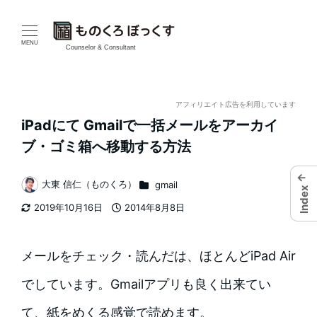
メ
イ
MENU
Counselor & Consultant
ン
コ
アフィリエイト広告を利用しています
iPadにて Gmailで一括メールをアーカイ
ン
ブ・ゴミ箱へ移動する方法
テ
←
カテゴリー
大東 信仁（ものくろ）
gmail
ン
Index
著
2019年10月16日
2014年8月8日
者
ツ
更新日
投稿日
へ
メールをチェック・読んだは、ほとんどiPad Air
移
でしています。Gmailアプリも良く出来てい
動
て、紙をめくる感覚で読めます。