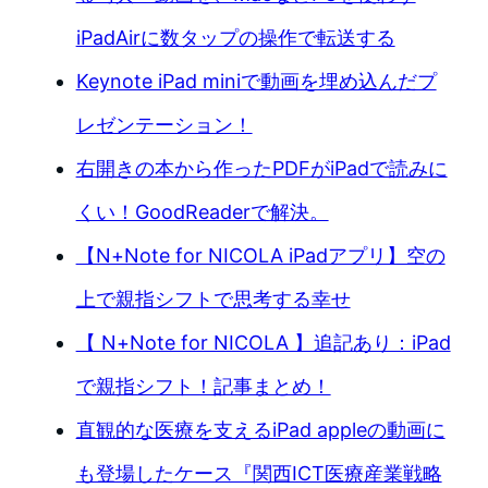
iPadAirに数タップの操作で転送する
Keynote iPad miniで動画を埋め込んだプ
レゼンテーション！
右開きの本から作ったPDFがiPadで読みに
くい！GoodReaderで解決。
【N+Note for NICOLA iPadアプリ】空の
上で親指シフトで思考する幸せ
【 N+Note for NICOLA 】追記あり：iPad
で親指シフト！記事まとめ！
直観的な医療を支えるiPad appleの動画に
も登場したケース『関西ICT医療産業戦略