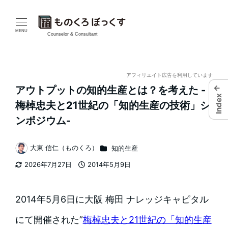
メ
イ
MENU
Counselor & Consultant
ン
コ
アフィリエイト広告を利用しています
←
アウトプットの知的生産とは？を考えた -
ン
Index
梅棹忠夫と21世紀の「知的生産の技術」シ
テ
ンポジウム-
ン
カテゴリー
大東 信仁（ものくろ）
知的生産
著
ツ
2026年7月27日
2014年5月9日
者
更新日
投稿日
へ
移
2014年5月6日に大阪 梅田 ナレッジキャピタル
動
にて開催された”
梅棹忠夫と21世紀の「知的生産