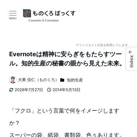
メ
イ
MENU
Counselor & Consultant
ン
コ
アフィリエイト広告を利用しています
←
Evernoteは精神に安らぎをもたらすツー
ン
Index
ル。知的生産の秘書の眼から見えた未来。
テ
カテゴリー
大東 信仁（ものくろ）
知的生産
ン
著
2026年7月27日
2014年5月13日
者
ツ
更新日
投稿日
へ
「フクロ」という言葉で何をイメージします
移
か？
動
スーパーの袋、紙袋、書類袋、色々あります。