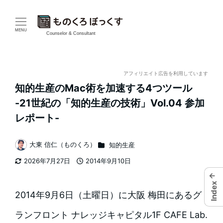
メ
イ
MENU
Counselor & Consultant
ン
コ
アフィリエイト広告を利用しています
知的生産のMac術を加速する4つツール
ン
-21世紀の「知的生産の技術」Vol.04 参加
テ
レポート-
ン
カテゴリー
大東 信仁（ものくろ）
知的生産
著
ツ
2026年7月27日
2014年9月10日
者
更新日
投稿日
へ
←
Index
移
2014年9月6日（土曜日）に大阪 梅田にあるグ
動
ランフロント ナレッジキャピタル1F CAFE Lab.