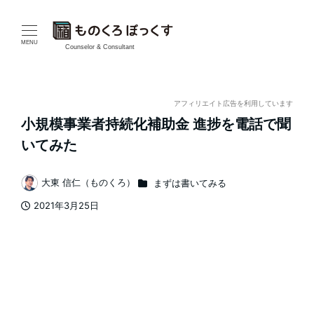
メ
イ
MENU
Counselor & Consultant
ン
コ
アフィリエイト広告を利用しています
小規模事業者持続化補助金 進捗を電話で聞
ン
いてみた
テ
カテゴリー
大東 信仁（ものくろ）
まずは書いてみる
ン
著
2021年3月25日
者
ツ
投稿日
へ
移
動